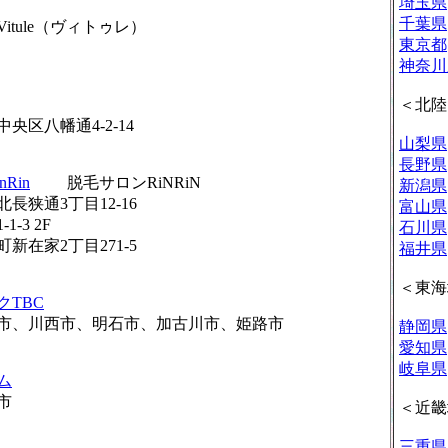
埼玉県
千葉県
itule（ヴィトゥレ）
東京都
神奈川
＜北陸
央区八幡通4-2-14
山梨県
長野県
Rin
脱毛サロンRiNRiN
新潟県
長狭通3丁目12-16
富山県
-3 2F
石川県
新在家2丁目271-5
福井県
＜東海
クTBC
市、川西市、明石市、加古川市、姫路市
静岡県
愛知県
岐阜県
ム
市
＜近畿
三重県