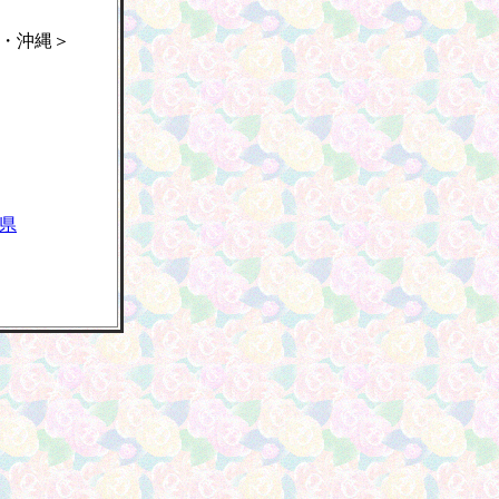
・沖縄＞
県