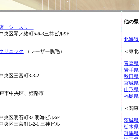
他の県
店 シースリー
央区琴ノ緒町5-6-3三共ビル9F
北海道
クリニック
（レーザー脱毛）
＜東北
青森県
岩手県
央区三宮町3-3-2
秋田県
宮城県
山形県
戸市中央区、姫路市
福島県
＜関東
央区明石町32 明海ビル6F
茨城県
央区三宮町1-2-1 三神ビル
栃木県
F
群馬県