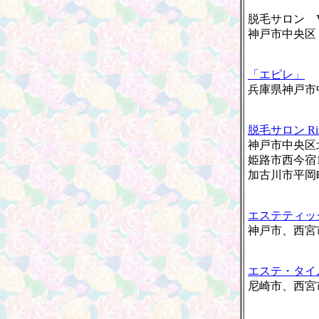
脱毛サロン V
神戸市中央区
「エピレ」
兵庫県神戸市中
脱毛サロン Rin
神戸市中央区北
姫路市西今宿1-1
加古川市平岡町
エステティッ
神戸市、西宮
エステ・タイ
尼崎市、西宮